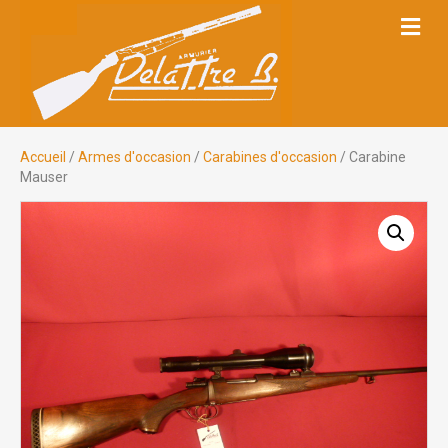
M
E
N
U
Accueil
/
Armes d'occasion
/
Carabines d'occasion
/ Carabine
Mauser