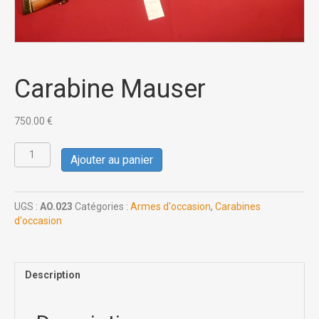
Carabine Mauser
750.00
€
quantité
Ajouter au panier
de
Carabine
Mauser
UGS :
AO.023
Catégories :
Armes d'occasion
,
Carabines
d'occasion
Description