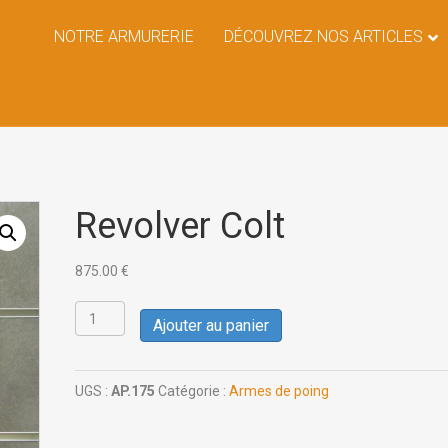
NOTRE ARMURERIE
DÉCOUVREZ NOS ARTICLES
Revolver Colt
875.00
€
quantité
Ajouter au panier
de
Revolver
Colt
UGS :
AP.175
Catégorie :
Armes de poing