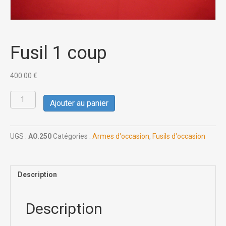
Fusil 1 coup
400.00
€
quantité
Ajouter au panier
de
Fusil
1
coup
UGS :
AO.250
Catégories :
Armes d'occasion
,
Fusils d'occasion
Description
Description