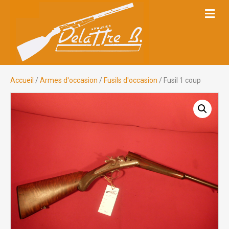
M
E
N
U
Accueil
/
Armes d'occasion
/
Fusils d'occasion
/ Fusil 1 coup